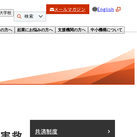
メールマガジン
English
大学校
検索
みの方へ
起業にお悩みの方へ
支援機関の方へ
中小機構について
共済制度
災害救