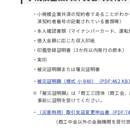
小規模企業共済の契約者であることがわか
済契約者番号の記載されている書類等）
本人確認書類（マイナンバーカード、運転
借入金額に応じた収入印紙
印鑑登録証明書（3か月以内発行の原本）
実印
被災証明願または罹災証明書
被災証明願（様式 小 840）（PDF:462 KB
※
『被災証明願』は「商工三団体（商工会、
事前に証明を受けてください。
（災害時用）取引支店変更申出書（PDF:74
（商工中金以外の金融機関を貸付