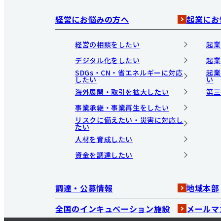
経営にお悩みの方へ
起業にお
経営の相談をしたい
起業
デジタル化をしたい
起業
SDGs・CN・省エネルギーに対応
起業
したい
い
海外展開・取引を拡大したい
第三
事業承継・事業再生をしたい
リスクに備えたい・災害に対応し
たい
人材を育成したい
資金を調達したい
調達・公募情報
地域本部
全国のインキュベーション施設
メールマ