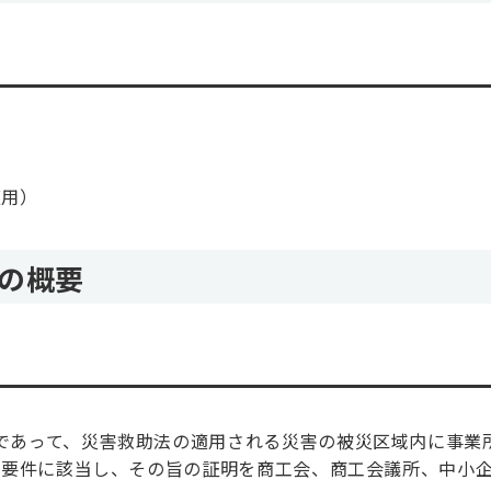
適⽤）
けの概要
者であって、災害救助法の適用される災害の被災区域内に事業
.の要件に該当し、その旨の証明を商工会、商工会議所、中小