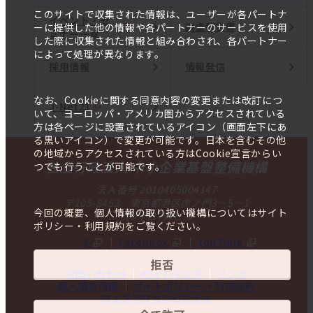
このサイトで収集された情報は、ユーザーが各パートナ
イベント・セ
調査報告書
ーに提供した他の情報や各パートナーのサービスを使用
ミナー一覧
した際に収集された情報と組み合わされ、各パートナー
によって処理が異なります。
採用情報
情報発信
なお、Cookieに関する同意内容の変更または改訂につ
J-Net21
いて、ヨーロッパ・アメリカ圏からアクセスされている
方は各ページに設置されているアイコン（画面左下にあ
る黒いアイコン）で変更が可能です。日本を含むその他
の地域からアクセスされている方はCookie宣言からい
独立行政法人 中小企業基盤整備機構
つでも行うことが可能です。
法人番号 2010405004147
〒105-8453 東京都港区虎ノ門3－5－1
今回の概要、個人情報の取り扱い機構についてはサイト
虎ノ門37森ビル
ポリシー・利用規約をご覧ください。
X
Facebook
YouTube
拒否
お問い合わせ
サイトマップ
リンク
個人情報保護
サイトポリシー・利用規約
ウェブアクセシビリティ