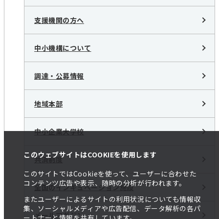
支援機関の方へ
中小機構について
調達・公募情報
地域本部
中小企業大学校
このウェブサイトはCOOKIEを使用します
共済制度
このサイトではCookieを使って、ユーザーに合わせた
コンテンツ広告や表示、随時の分析が行われます。
全国のインキュベーション施設
またユーザーによるサイトの利用状況についても情報収
集、ソーシャルメディアや広告配信、データ解析の各パ
メールマガジン
ートナーと情報を共有しています。