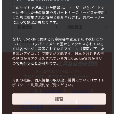
このサイトで収集された情報は、ユーザーが各パートナ
イベント・セ
調査報告書
ーに提供した他の情報や各パートナーのサービスを使用
ミナー一覧
した際に収集された情報と組み合わされ、各パートナー
によって処理が異なります。
採用情報
情報発信
なお、Cookieに関する同意内容の変更または改訂につ
J-Net21
いて、ヨーロッパ・アメリカ圏からアクセスされている
方は各ページに設置されているアイコン（画面左下にあ
る黒いアイコン）で変更が可能です。日本を含むその他
の地域からアクセスされている方はCookie宣言からい
独立行政法人 中小企業基盤整備機構
つでも行うことが可能です。
法人番号 2010405004147
〒105-8453 東京都港区虎ノ門3－5－1
今回の概要、個人情報の取り扱い機構についてはサイト
虎ノ門37森ビル
ポリシー・利用規約をご覧ください。
X
Facebook
YouTube
拒否
お問い合わせ
サイトマップ
リンク
個人情報保護
サイトポリシー・利用規約
ウェブアクセシビリティ