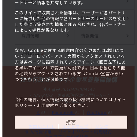
メールマガジン
ートナーと情報を共有しています。
このサイトで収集された情報は、ユーザーが各パートナ
イベント・セ
調査報告書
ーに提供した他の情報や各パートナーのサービスを使用
ミナー一覧
した際に収集された情報と組み合わされ、各パートナー
によって処理が異なります。
採用情報
情報発信
なお、Cookieに関する同意内容の変更または改訂につ
J-Net21
いて、ヨーロッパ・アメリカ圏からアクセスされている
方は各ページに設置されているアイコン（画面左下にあ
る黒いアイコン）で変更が可能です。日本を含むその他
の地域からアクセスされている方はCookie宣言からい
独立行政法人 中小企業基盤整備機構
つでも行うことが可能です。
法人番号 2010405004147
〒105-8453 東京都港区虎ノ門3－5－1
今回の概要、個人情報の取り扱い機構についてはサイト
虎ノ門37森ビル
ポリシー・利用規約をご覧ください。
X
Facebook
YouTube
拒否
お問い合わせ
サイトマップ
リンク
個人情報保護
サイトポリシー・利用規約
ウェブアクセシビリティ