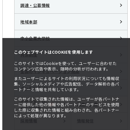
調達・公募情報
地域本部
中小企業大学校
このウェブサイトはCOOKIEを使用します
共済制度
このサイトではCookieを使って、ユーザーに合わせた
コンテンツ広告や表示、随時の分析が行われます。
全国のインキュベーション施設
またユーザーによるサイトの利用状況についても情報収
集、ソーシャルメディアや広告配信、データ解析の各パ
メールマガジン
ートナーと情報を共有しています。
このサイトで収集された情報は、ユーザーが各パートナ
イベント・セ
調査報告書
ーに提供した他の情報や各パートナーのサービスを使用
ミナー一覧
した際に収集された情報と組み合わされ、各パートナー
によって処理が異なります。
採用情報
情報発信