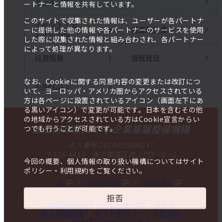
メールマガジン
ートナーと情報を共有しています。
このサイトで収集された情報は、ユーザーが各パートナ
イベント・セ
調査報告書
ーに提供した他の情報や各パートナーのサービスを使用
ミナー一覧
した際に収集された情報と組み合わされ、各パートナー
によって処理が異なります。
採用情報
情報発信
なお、Cookieに関する同意内容の変更または改訂につ
J-Net21
いて、ヨーロッパ・アメリカ圏からアクセスされている
方は各ページに設置されているアイコン（画面左下にあ
る黒いアイコン）で変更が可能です。日本を含むその他
の地域からアクセスされている方はCookie宣言からい
独立行政法人 中小企業基盤整備機構
つでも行うことが可能です。
法人番号 2010405004147
〒105-8453 東京都港区虎ノ門3－5－1
今回の概要、個人情報の取り扱い機構についてはサイト
虎ノ門37森ビル
ポリシー・利用規約をご覧ください。
X
Facebook
YouTube
拒否
お問い合わせ
サイトマップ
リンク
個人情報保護
サイトポリシー・利用規約
ウェブアクセシビリティ