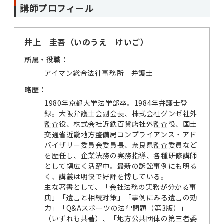
講師プロフィール
井上 圭吾（いのうえ けいご）
所属・役職：
アイマン総合法律事務所 弁護士
略歴：
1980年京都大学法学部卒。1984年弁護士登
録。大阪弁護士会副会長、株式会社グンゼ社外
監査役、株式会社近鉄百貨店社外監査役、国土
交通省近畿地方整備局コンプライアンス・アド
バイザリー委員会委員長、奈良県監査委員など
を歴任し、企業法務の実務指導、各種研修講師
として幅広く活躍中。最新の訴訟事例にも明る
く、講義は明快で好評を博している。
主な著書として、「会社法務の実務が分かる事
典」「遺言と相続対策」「事例にみる遺言の効
力」「Q&Aスポーツの法律問題（第3版）」
（いずれも共著）、「地方公共団体の第三者委