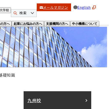
メールマガジン
English
大学校
検索
みの方へ
起業にお悩みの方へ
支援機関の方へ
中小機構について
基礎知識
九州校