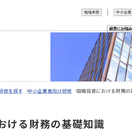
地域本部
中小企業
経営にお悩
研修を探す
中小企業者向け研修
設備投資における財務の
資における財務の基礎知識