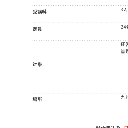
32
受講料
24
定員
経
管
対象
九
場所
Web申込み