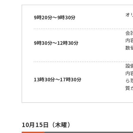
オ
9時20分～9時30分
会
内
9時30分～12時30分
数
設
内
13時30分～17時30分
ら
質
10月15日（木曜）