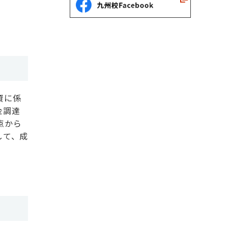
資に係
金調達
点から
して、成