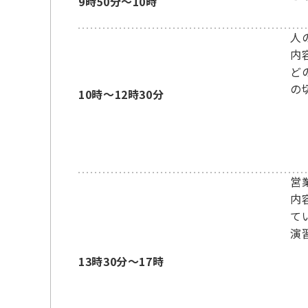
9時50分～10時
人
内
ど
の
10時～12時30分
営
内
て
演
13時30分～17時