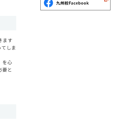
きます
ってしま
」を心
必要と