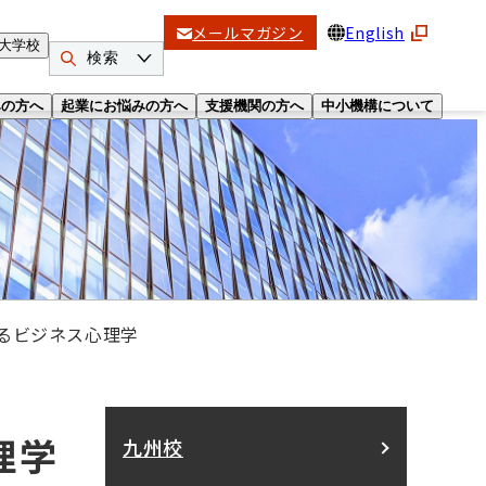
メールマガジン
English
大学校
検索
みの方へ
起業にお悩みの方へ
支援機関の方へ
中小機構について
るビジネス心理学
理学
九州校