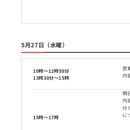
5月27日（水曜）
営
10時～12時30分
内
13時30分～15時
明
内
分
に
15時～17時