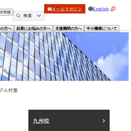
メールマガジン
English
大学校
検索
みの方へ
起業にお悩みの方へ
支援機関の方へ
中小機構について
ブル対策
九州校