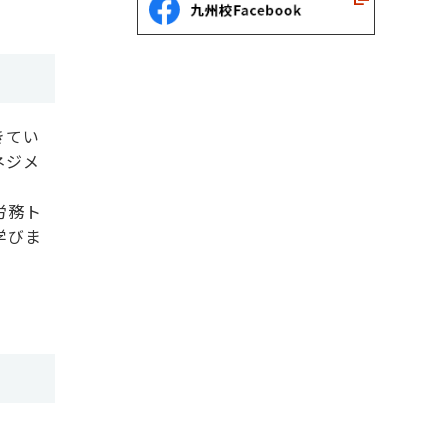
きてい
ネジメ
労務ト
学びま