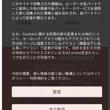
このサイトで収集された情報は、ユーザーが各パートナ
イベント・セ
調査報告書
ーに提供した他の情報や各パートナーのサービスを使用
ミナー一覧
した際に収集された情報と組み合わされ、各パートナー
によって処理が異なります。
採用情報
情報発信
なお、Cookieに関する同意内容の変更または改訂につ
J-Net21
いて、ヨーロッパ・アメリカ圏からアクセスされている
方は各ページに設置されているアイコン（画面左下にあ
る黒いアイコン）で変更が可能です。日本を含むその他
の地域からアクセスされている方はCookie宣言からい
独立行政法人 中小企業基盤整備機構
つでも行うことが可能です。
法人番号 2010405004147
〒105-8453 東京都港区虎ノ門3－5－1
今回の概要、個人情報の取り扱い機構についてはサイト
虎ノ門37森ビル
ポリシー・利用規約をご覧ください。
X
Facebook
YouTube
拒否
お問い合わせ
サイトマップ
リンク
個人情報保護
サイトポリシー・利用規約
ウェブアクセシビリティ
全て許可