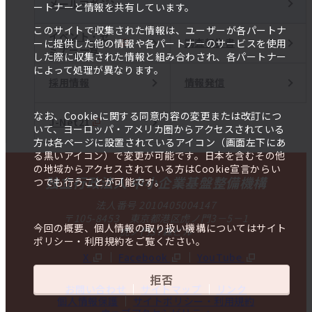
メールマガジン
ートナーと情報を共有しています。
このサイトで収集された情報は、ユーザーが各パートナ
イベント・セ
調査報告書
ーに提供した他の情報や各パートナーのサービスを使用
ミナー一覧
した際に収集された情報と組み合わされ、各パートナー
によって処理が異なります。
採用情報
情報発信
なお、Cookieに関する同意内容の変更または改訂につ
J-Net21
いて、ヨーロッパ・アメリカ圏からアクセスされている
方は各ページに設置されているアイコン（画面左下にあ
る黒いアイコン）で変更が可能です。日本を含むその他
の地域からアクセスされている方はCookie宣言からい
独立行政法人 中小企業基盤整備機構
つでも行うことが可能です。
法人番号 2010405004147
〒105-8453 東京都港区虎ノ門3－5－1
今回の概要、個人情報の取り扱い機構についてはサイト
虎ノ門37森ビル
ポリシー・利用規約をご覧ください。
X
Facebook
YouTube
拒否
お問い合わせ
サイトマップ
リンク
個人情報保護
サイトポリシー・利用規約