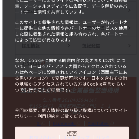
またユーザーによるサイトの利用状況についても情報収
集、ソーシャルメディアや広告配信、データ解析の各パ
メールマガジン
ートナーと情報を共有しています。
このサイトで収集された情報は、ユーザーが各パートナ
イベント・セ
調査報告書
ーに提供した他の情報や各パートナーのサービスを使用
ミナー一覧
した際に収集された情報と組み合わされ、各パートナー
によって処理が異なります。
採用情報
情報発信
なお、Cookieに関する同意内容の変更または改訂につ
J-Net21
いて、ヨーロッパ・アメリカ圏からアクセスされている
方は各ページに設置されているアイコン（画面左下にあ
る黒いアイコン）で変更が可能です。日本を含むその他
の地域からアクセスされている方はCookie宣言からい
独立行政法人 中小企業基盤整備機構
つでも行うことが可能です。
法人番号 2010405004147
〒105-8453 東京都港区虎ノ門3－5－1
今回の概要、個人情報の取り扱い機構についてはサイト
虎ノ門37森ビル
ポリシー・利用規約をご覧ください。
X
Facebook
YouTube
拒否
お問い合わせ
サイトマップ
リンク