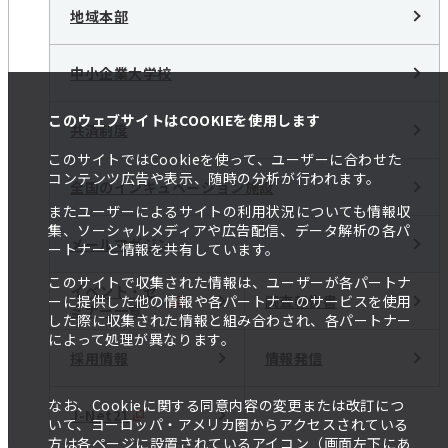
地域本部
中小企業大学校
このウェブサイトはCOOKIEを使用します
共済制度
このサイトではCookieを使って、ユーザーに合わせた
コンテンツ広告や表示、随時の分析が行われます。
全国のインキュベーション施設
またユーザーによるサイトの利用状況についても情報収
集、ソーシャルメディアや広告配信、データ解析の各パ
メールマガジン
ートナーと情報を共有しています。
このサイトで収集された情報は、ユーザーが各パートナ
イベント・セ
調査報告書
ーに提供した他の情報や各パートナーのサービスを使用
ミナー一覧
した際に収集された情報と組み合わされ、各パートナー
によって処理が異なります。
採用情報
情報発信
なお、Cookieに関する同意内容の変更または改訂につ
J-Net21
いて、ヨーロッパ・アメリカ圏からアクセスされている
方は各ページに設置されているアイコン（画面左下にあ