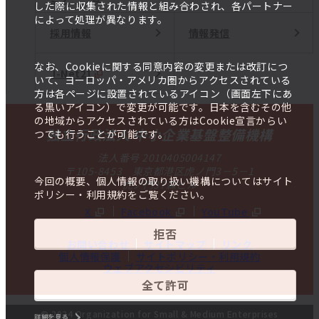
した際に収集された情報と組み合わされ、各パートナー
によって処理が異なります。
採用情報
情報発信
なお、Cookieに関する同意内容の変更または改訂につ
J-Net21
いて、ヨーロッパ・アメリカ圏からアクセスされている
方は各ページに設置されているアイコン（画面左下にあ
る黒いアイコン）で変更が可能です。日本を含むその他
の地域からアクセスされている方はCookie宣言からい
独立行政法人 中小企業基盤整備機構
つでも行うことが可能です。
法人番号 2010405004147
〒105-8453 東京都港区虎ノ門3－5－1
今回の概要、個人情報の取り扱い機構についてはサイト
虎ノ門37森ビル
ポリシー・利用規約をご覧ください。
X
Facebook
YouTube
拒否
お問い合わせ
サイトマップ
リンク
個人情報保護
サイトポリシー・利用規約
ウェブアクセシビリティ
全て許可
© 2024 Organization for Small & Medium Enterprises
詳細を見る