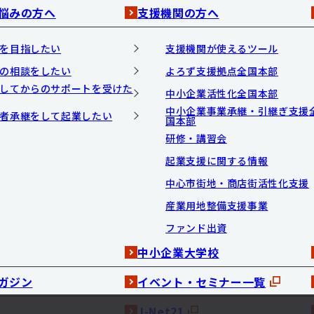
悩みの方へ
支援機関の方へ
を目指したい
支援機関が使えるツール
の相談をしたい
よろず支援拠点全国本部
してからのサポートを受けた
中小企業活性化全国本部
中小企業事業承継・引継ぎ支援
者承継をして起業したい
国本部
研修・講習会
起業支援に関する情報
中心市街地・商店街活性化支援
産業用地整備支援事業
ファンド出資
中小企業大学校
ガジン
イベント・セミナー一覧
J-Net21