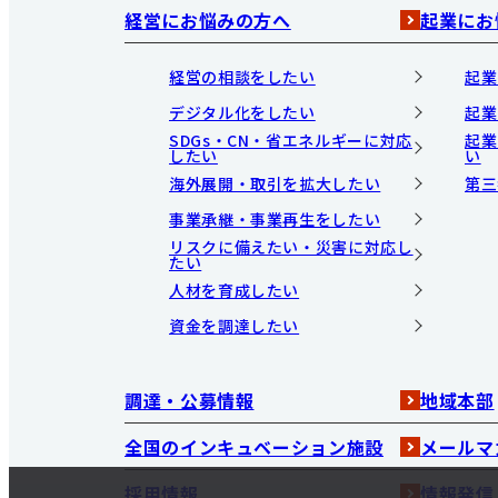
経営にお悩みの方へ
起業にお
経営の相談をしたい
起業
デジタル化をしたい
起業
SDGs・CN・省エネルギーに対応
起業
したい
い
海外展開・取引を拡大したい
第三
事業承継・事業再生をしたい
リスクに備えたい・災害に対応し
たい
人材を育成したい
資金を調達したい
調達・公募情報
地域本部
全国のインキュベーション施設
メールマ
採用情報
情報発信