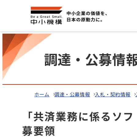
調達・公募情
ホーム
調達・公募情報
入札・契約情報
「共済業務に係るソフ
募要領