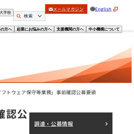
メールマガジン
English
大学校
検索
みの方へ
起業にお悩みの方へ
支援機関の方へ
中小機構について
ソフトウェア保守等業務」事前確認公募要領
確認公
調達・公募情報