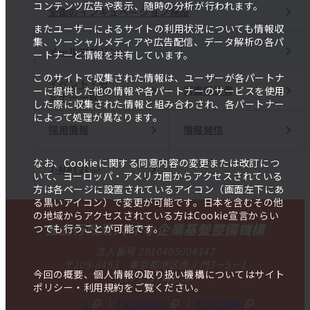
コンテンツ広告や表示、随時の分析が行われます。
全国のインキュベーション施設
またユーザーによるサイトの利用状況についても情報収
集、ソーシャルメディアや広告配信、データ解析の各パ
メールマガジン
ートナーと情報を共有しています。
このサイトで収集された情報は、ユーザーが各パートナ
イベント・セ
調査報告書
ーに提供した他の情報や各パートナーのサービスを使用
ミナー一覧
した際に収集された情報と組み合わされ、各パートナー
によって処理が異なります。
採用情報
情報発信
なお、Cookieに関する同意内容の変更または改訂につ
J-Net21
いて、ヨーロッパ・アメリカ圏からアクセスされている
方は各ページに設置されているアイコン（画面左下にあ
る黒いアイコン）で変更が可能です。日本を含むその他
の地域からアクセスされている方はCookie宣言からい
独立行政法人 中小企業基盤整備機構
つでも行うことが可能です。
法人番号 2010405004147
〒105-8453 東京都港区虎ノ門3－5－1
今回の概要、個人情報の取り扱い機構についてはサイト
虎ノ門37森ビル
ポリシー・利用規約をご覧ください。
X
Facebook
YouTube