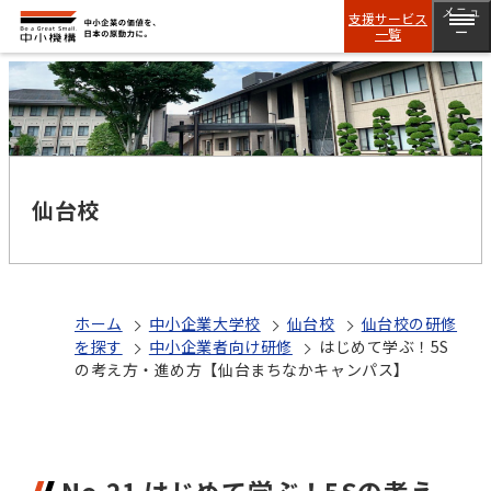
メニュ
支援サービス
一覧
ー
仙台校
ホーム
中小企業大学校
仙台校
仙台校の研修
を探す
中小企業者向け研修
はじめて学ぶ！5S
の考え方・進め方【仙台まちなかキャンパス】