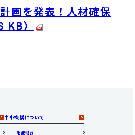
修計画を発表！人材確保
 KB）
中小機構について
組織概要