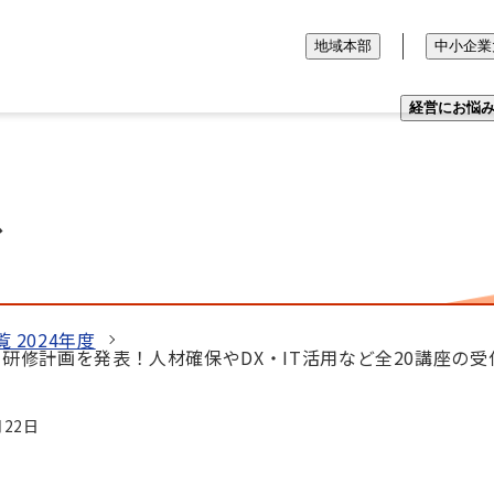
地域本部
中小企業
経営にお悩
ス
 2024年度
の研修計画を発表！人材確保やDX・IT活用など全20講座の受
月22日