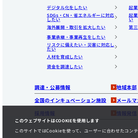
デジタル化をしたい
起業
SDGs・CN・省エネルギーに対応
起業
したい
い
海外展開・取引を拡大したい
第三
事業承継・事業再生をしたい
リスクに備えたい・災害に対応し
たい
人材を育成したい
資金を調達したい
調達・公募情報
地域本部
全国のインキュベーション施設
メールマ
採用情報
情報発信
このウェブサイトはCOOKIEを使用します
このサイトではCookieを使って、ユーザーに合わせたコ