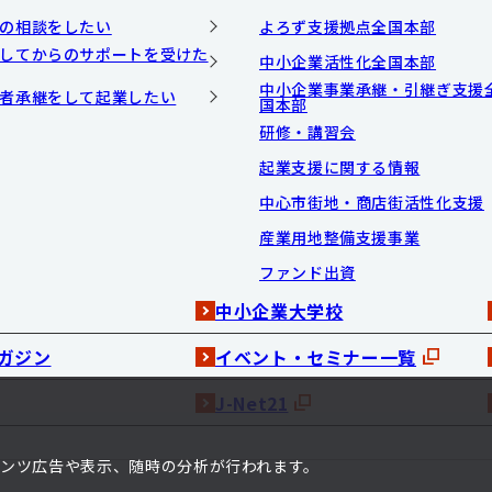
の相談をしたい
よろず支援拠点全国本部
してからのサポートを受けた
中小企業活性化全国本部
中小企業事業承継・引継ぎ支援
者承継をして起業したい
国本部
研修・講習会
起業支援に関する情報
中心市街地・商店街活性化支援
産業用地整備支援事業
ファンド出資
中小企業大学校
ガジン
イベント・セミナー一覧
J-Net21
ンテンツ広告や表示、随時の分析が行われます。