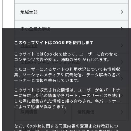
地域本部
中小企業大学校
このウェブサイトはCOOKIEを使用します
共済制度
このサイトではCookieを使って、ユーザーに合わせた
コンテンツ広告や表示、随時の分析が行われます。
全国のインキュベーション施設
またユーザーによるサイトの利用状況についても情報収
集、ソーシャルメディアや広告配信、データ解析の各パ
メールマガジン
ートナーと情報を共有しています。
このサイトで収集された情報は、ユーザーが各パートナ
イベント・セ
調査報告書
ーに提供した他の情報や各パートナーのサービスを使用
ミナー一覧
した際に収集された情報と組み合わされ、各パートナー
によって処理が異なります。
採用情報
情報発信
なお、Cookieに関する同意内容の変更または改訂につ
J-Net21