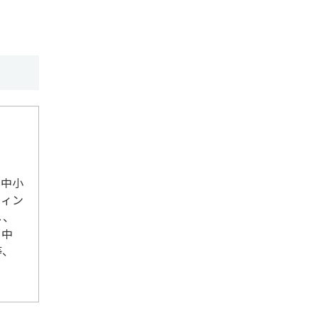
、中小
ティン
し、
、中
等、