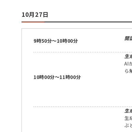
10月27日
開
9時50分～10時00分
生
A
ら
10時00分～11時00分
生
生
ぶ