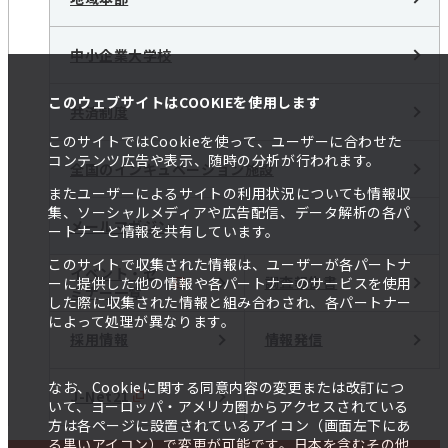
中小企業大学校
このウェブサイトはCOOKIEを使用します
共済制度
このサイトではCookieを使って、ユーザーに合わせた
コンテンツ広告や表示、随時の分析が行われます。
全国のインキュベーション施設
またユーザーによるサイトの利用状況についても情報収
集、ソーシャルメディアや広告配信、データ解析の各パ
メールマガジン
ートナーと情報を共有しています。
このサイトで収集された情報は、ユーザーが各パートナ
イベント・セ
調査報告書
ーに提供した他の情報や各パートナーのサービスを使用
ミナー一覧
した際に収集された情報と組み合わされ、各パートナー
によって処理が異なります。
採用情報
情報発信
なお、Cookieに関する同意内容の変更または改訂につ
J-Net21
いて、ヨーロッパ・アメリカ圏からアクセスされている
方は各ページに設置されているアイコン（画面左下にあ
る黒いアイコン）で変更が可能です。日本を含むその他