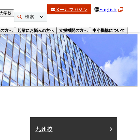
メールマガジン
English
大学校
検索
みの方へ
起業にお悩みの方へ
支援機関の方へ
中小機構について
九州校