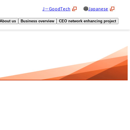
J－GoodTech
Japanese
About us
Business overview
CEO network enhancing project