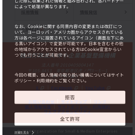
した際に収集された情報と組み合わされ、各パートナー
によって処理が異なります。
採用情報
情報発信
なお、Cookieに関する同意内容の変更または改訂につ
J-Net21
いて、ヨーロッパ・アメリカ圏からアクセスされている
方は各ページに設置されているアイコン（画面左下にあ
る黒いアイコン）で変更が可能です。日本を含むその他
の地域からアクセスされている方はCookie宣言からい
独立行政法人 中小企業基盤整備機構
つでも行うことが可能です。
法人番号 2010405004147
〒105-8453 東京都港区虎ノ門3－5－1
今回の概要、個人情報の取り扱い機構についてはサイト
虎ノ門37森ビル
ポリシー・利用規約をご覧ください。
X
Facebook
YouTube
拒否
お問い合わせ
サイトマップ
リンク
個人情報保護
サイトポリシー・利用規約
ウェブアクセシビリティ
全て許可
© 2024 Organization for Small & Medium Enterprises
詳細を見る